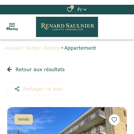
0
Fr
Menu
Accueil
Vente
Antony
Appartement
ACCUEIL
VENTES
Retour aux résultats
LOCATIONS
Partager ce bien
BIENS
VENDUS
GESTION
Vendu
LOCATIVE