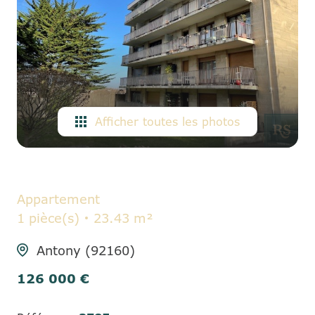
ALERTE
E-MAIL
CONTACT
Afficher toutes les photos
Appartement
1 pièce(s)
23.43 m²
Antony (92160)
126 000 €