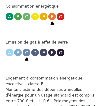
Consommation énergétique
A
B
C
D
E
F
G
Emission de gaz à effet de serre
A
B
C
D
E
F
G
Logement à consommation énergétique
excessive : classe F
Montant estimé des dépenses annuelles
d'énergie pour un usage standard est compris
entre 790 € et 1 110 € . Prix moyens des