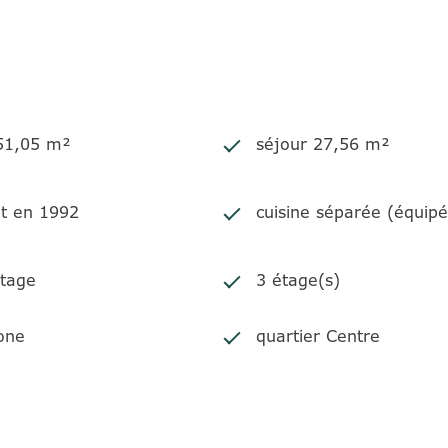
 51,05 m²
séjour 27,56 m²
it en 1992
cuisine séparée (équip
tage
3 étage(s)
one
quartier Centre