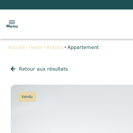
Menu
Accueil
Vente
Antony
Appartement
ACCUEIL
VENTES
Retour aux résultats
LOCATIONS
BIENS
Vendu
VENDUS
GESTION
LOCATIVE