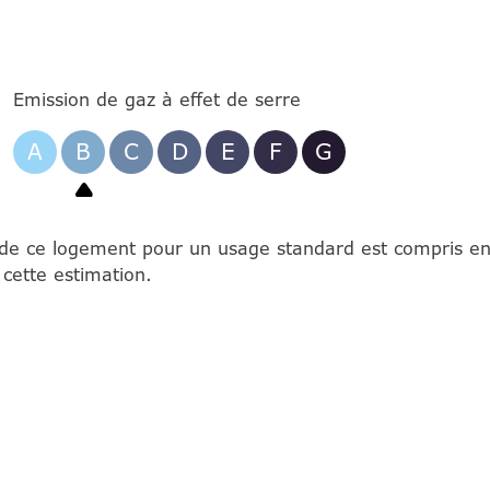
Emission de gaz à effet de serre
A
B
C
D
E
F
G
de ce logement pour un usage standard est compris ent
 cette estimation.