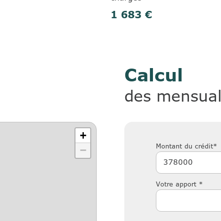
1 683 €
Calcul
des mensual
+
Montant du crédit*
−
Votre apport *