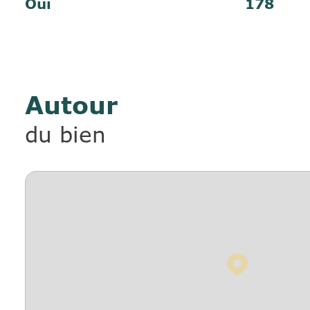
Oui
178
Autour
du bien