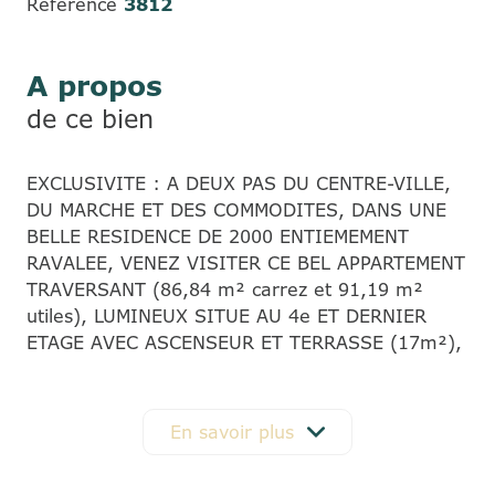
Référence
3812
A propos
de ce bien
EXCLUSIVITE : A DEUX PAS DU CENTRE-VILLE,
DU MARCHE ET DES COMMODITES, DANS UNE
BELLE RESIDENCE DE 2000 ENTIEMEMENT
RAVALEE, VENEZ VISITER CE BEL APPARTEMENT
TRAVERSANT (86,84 m² carrez et 91,19 m²
utiles), LUMINEUX SITUE AU 4e ET DERNIER
ETAGE AVEC ASCENSEUR ET TERRASSE (17m²),
composé comme suit : entrée avec rangement,
cuisine, séjour ouvrant sur terrasse exposée
Ouest avec vue dégagée, dégagement
En savoir plus
desservant des toilettes avec lave-mains, une
salle d’eau, trois chambres chacune avec