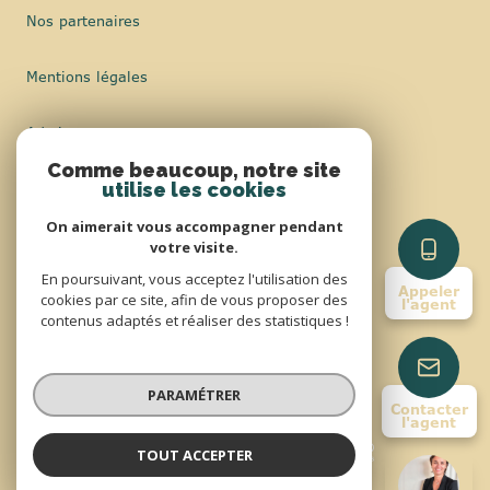
Nos partenaires
Mentions légales
Admin
Comme beaucoup, notre site
Nos honoraires
utilise les cookies
On aimerait vous accompagner pendant
Politique RGPD
votre visite.
En poursuivant, vous acceptez l'utilisation des
Appeler
Cookies
cookies par ce site, afin de vous proposer des
l'agent
contenus adaptés et réaliser des statistiques !
© 2026 | Tous droits réservés
PARAMÉTRER
Contacter
l'agent
Réalisé par
TOUT ACCEPTER
Stéphanie MORIN