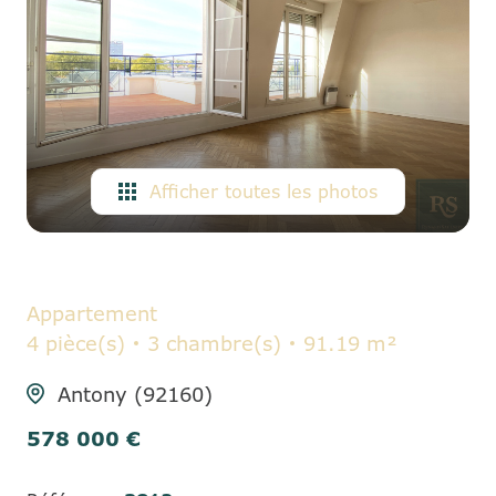
ALERTE
E-MAIL
CONTACT
Afficher toutes les photos
Appartement
4 pièce(s)
3 chambre(s)
91.19 m²
Antony (92160)
578 000 €