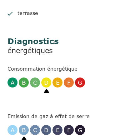
terrasse
Diagnostics
énergétiques
Consommation énergétique
A
B
C
D
E
F
G
Emission de gaz à effet de serre
A
B
C
D
E
F
G