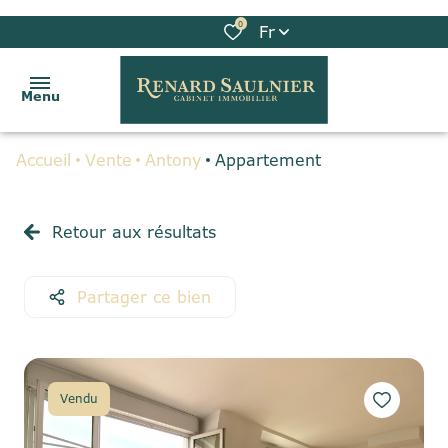
0
Fr
Menu
Accueil
Vente
Antony
Appartement
ACCUEIL
VENTES
Retour aux résultats
LOCATIONS
Partager ce bien
BIENS
VENDUS
GESTION
Vendu
LOCATIVE