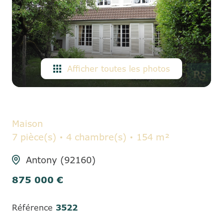
ALERTE
E-MAIL
CONTACT
Afficher toutes les photos
Maison
7 pièce(s)
4 chambre(s)
154 m²
Antony (92160)
875 000 €
Référence
3522