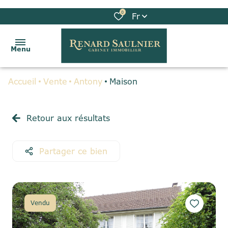
0
Fr
Menu
Accueil
Vente
Antony
Maison
ACCUEIL
VENTES
Retour aux résultats
LOCATIONS
Partager ce bien
BIENS
VENDUS
GESTION
Vendu
LOCATIVE