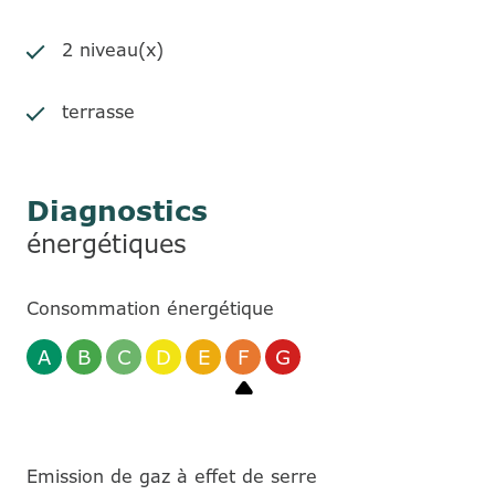
2 niveau(x)
terrasse
Diagnostics
énergétiques
Consommation énergétique
A
B
C
D
E
F
G
Emission de gaz à effet de serre