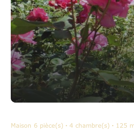
Maison
6 pièce(s)
4 chambre(s)
125 