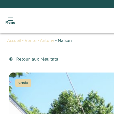
Menu
Accueil
Vente
Antony
Maison
ACCUEIL
VENTES
Retour aux résultats
LOCATIONS
BIENS
Vendu
VENDUS
GESTION
LOCATIVE