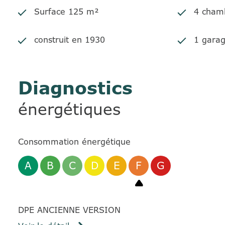
Surface 125 m²
4 cham
construit en 1930
1 garag
Diagnostics
énergétiques
Consommation énergétique
A
B
C
D
E
F
G
DPE ANCIENNE VERSION