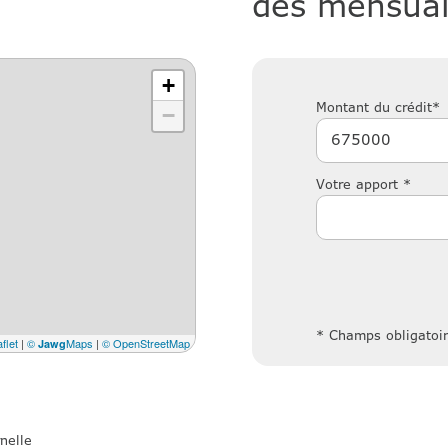
des mensual
+
Montant du crédit*
−
Votre apport *
* Champs obligatoi
flet
|
©
Maps
|
© OpenStreetMap
Jawg
nelle