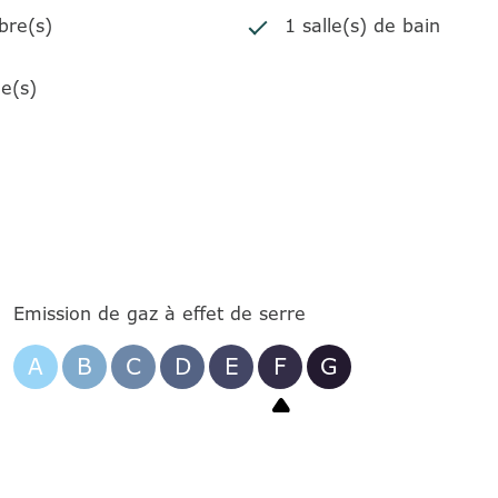
bre(s)
1 salle(s) de bain
e(s)
Emission de gaz à effet de serre
A
B
C
D
E
F
G