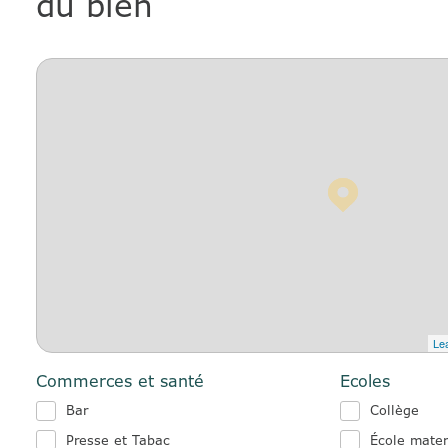
du bien
Lea
Commerces et santé
Ecoles
Bar
Collège
Presse et Tabac
École mater