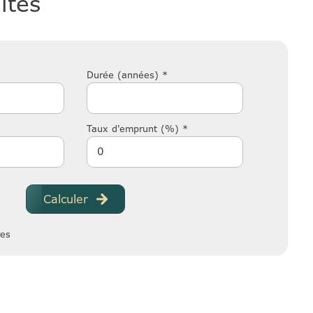
ités
Durée (années) *
Taux d'emprunt (%) *
Calculer
res