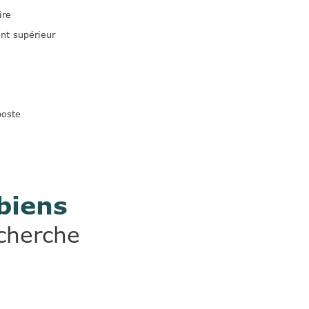
ire
nt supérieur
poste
biens
echerche