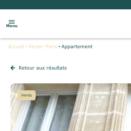
Menu
Accueil
Vente
Paris
Appartement
ACCUEIL
VENTES
Retour aux résultats
LOCATIONS
BIENS
Vendu
VENDUS
GESTION
LOCATIVE