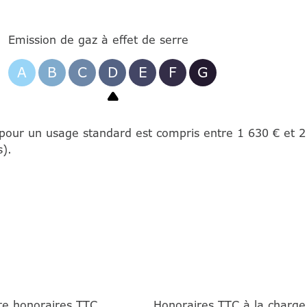
Emission de gaz à effet de serre
A
B
C
D
E
F
G
pour un usage standard est compris entre 1 630 € et 2 
).
te honoraires TTC
Honoraires TTC à la charge