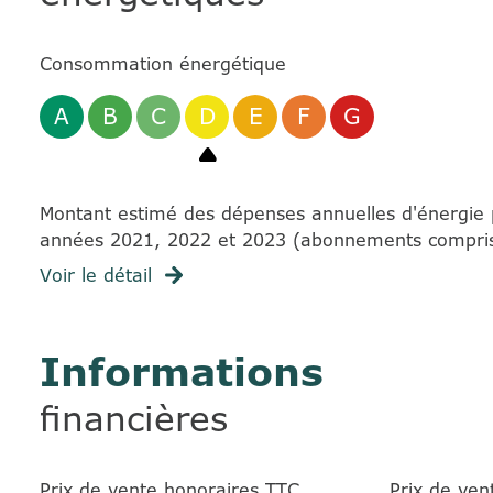
Consommation énergétique
A
B
C
D
E
F
G
Montant estimé des dépenses annuelles d'énergie 
années 2021, 2022 et 2023 (abonnements compris
Voir le détail
Informations
financières
Prix de vente honoraires TTC
Prix de ven