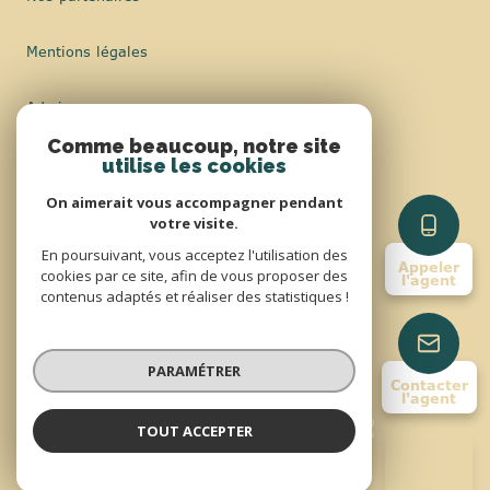
Mentions légales
Admin
Comme beaucoup, notre site
Nos honoraires
utilise les cookies
On aimerait vous accompagner pendant
Politique RGPD
votre visite.
En poursuivant, vous acceptez l'utilisation des
Appeler
Cookies
cookies par ce site, afin de vous proposer des
l'agent
contenus adaptés et réaliser des statistiques !
© 2026 | Tous droits réservés
PARAMÉTRER
Contacter
l'agent
Réalisé par
TOUT ACCEPTER
Admin Commenge
Négociatrice