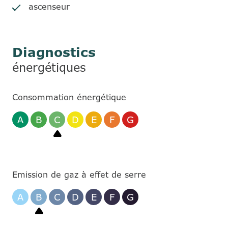
ascenseur
Diagnostics
énergétiques
Consommation énergétique
A
B
C
D
E
F
G
Emission de gaz à effet de serre
A
B
C
D
E
F
G