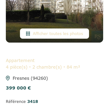
ALERTE
E-MAIL
CONTACT
Afficher toutes les photos
Appartement
4 pièce(s)
2 chambre(s)
84 m²
Fresnes (94260)
399 000 €
Référence
3418