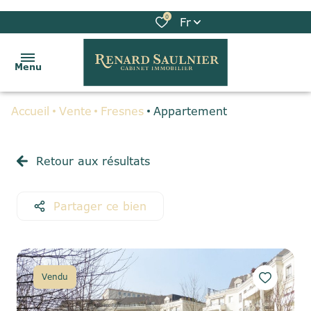
0
Fr
Menu
Accueil
Vente
Fresnes
Appartement
ACCUEIL
VENTES
Retour aux résultats
LOCATIONS
Partager ce bien
BIENS
VENDUS
GESTION
Vendu
LOCATIVE