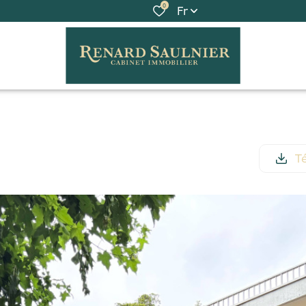
0
Fr
Té