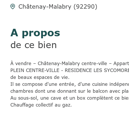
Châtenay-Malabry (92290)
A propos
de ce bien
À vendre – Châtenay-Malabry centre-ville – Appa
PLEIN CENTRE-VILLE - RESIDENCE LES SYCOMORES, b
de beaux espaces de vie.
Il se compose d'une entrée, d'une cuisine indép
chambres dont une donnant sur le balcon avec plac
Au sous-sol, une cave et un box complètent ce bie
Chauffage collectif au gaz.
Pproximité immédiate des commerces, des transpor
Appartement idéal pour un couple, une famille ou u
Copropriété de 137 lots - charges courantes 367 €