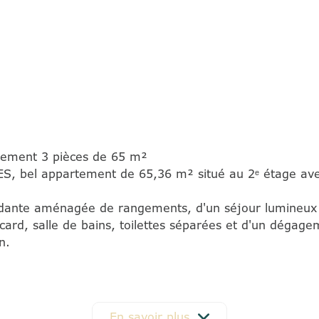
rtement 3 pièces de 65 m²
el appartement de 65,36 m² situé au 2ᵉ étage avec a
endante aménagée de rangements, d'un séjour lumineux
ard, salle de bains, toilettes séparées et d'un dégage
n.
ts et des établissements scolaires - Tram T10 "Petit 
n investissement locatif.
 / mois - Prix : 341.000 € dont honoraires 4,92% TTC à
En savoir plus