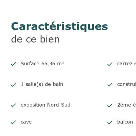
DPE : D. Montant estimé des dépenses annuelles 
Les informations sur les risques auxquels ce bien 
CONTACTEZ STEPHANIE 06.77.36.75.30
Caractéristiques
de ce bien
Surface 65,36 m²
carrez
1 salle(s) de bain
constru
exposition Nord-Sud
2ème é
cave
balcon