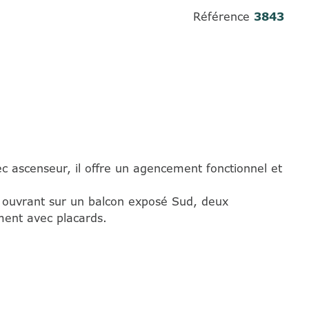
Référence
3843
scenseur, il offre un agencement fonctionnel et
 ouvrant sur un balcon exposé Sud, deux
ment avec placards.
Châtenay" à 12 mn à pied.
 la charge de l'acquéreur.