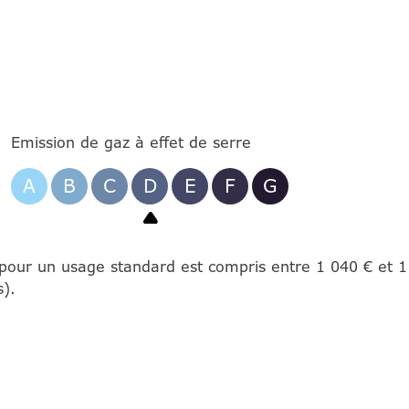
Emission de gaz à effet de serre
A
B
C
D
E
F
G
pour un usage standard est compris entre 1 040 € et 1 
).