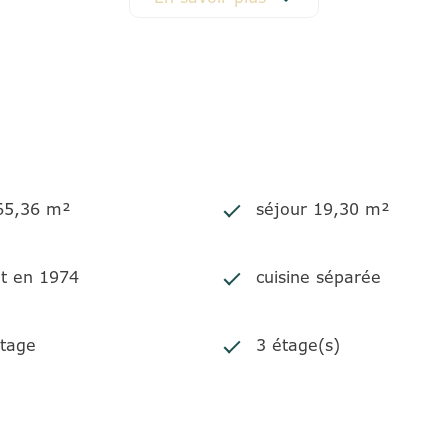
d'énergie pour un usage standard entre 1040 € et 144
est exposé sont disponibles sur le site Géorisques
http:
 65,36 m²
séjour 19,30 m²
it en 1974
cuisine séparée
tage
3 étage(s)