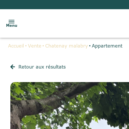
Menu
Accueil
Vente
Chatenay malabry
Appartement
ACCUEIL
VENTES
Retour aux résultats
LOCATIONS
BIENS
VENDUS
GESTION
LOCATIVE