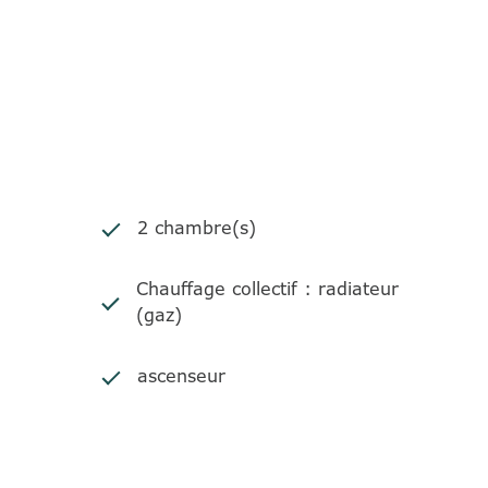
0 € suivant DPE du 000000000000.
//www.georisques.gouv.fr
2 chambre(s)
Chauffage collectif : radiateur
(gaz)
ascenseur