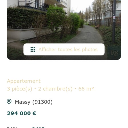
ALERTE
E-MAIL
CONTACT
Afficher toutes les photos
Appartement
3 pièce(s)
2 chambre(s)
66 m²
Massy (91300)
294 000 €