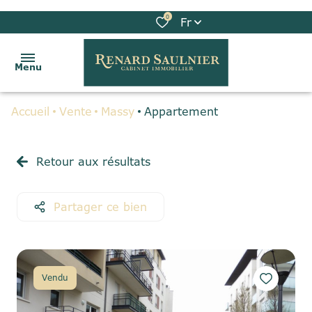
0
Fr
Menu
Accueil
Vente
Massy
Appartement
ACCUEIL
VENTES
Retour aux résultats
LOCATIONS
Partager ce bien
BIENS
VENDUS
GESTION
Vendu
LOCATIVE