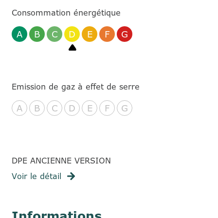
Consommation énergétique
A
B
C
D
E
F
G
Emission de gaz à effet de serre
A
B
C
D
E
F
G
DPE ANCIENNE VERSION
Voir le détail
Informations