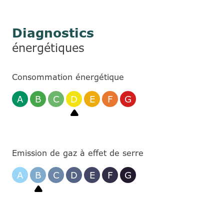
Diagnostics
énergétiques
Consommation énergétique
A
B
C
D
E
F
G
Emission de gaz à effet de serre
A
B
C
D
E
F
G