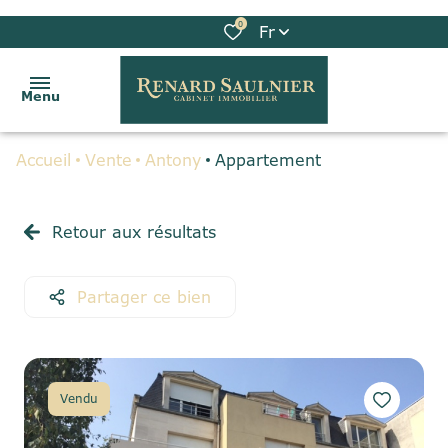
0
Fr
Menu
Accueil
Vente
Antony
Appartement
ACCUEIL
VENTES
Retour aux résultats
LOCATIONS
Partager ce bien
BIENS
VENDUS
GESTION
Vendu
LOCATIVE