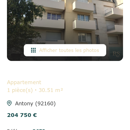
ALERTE
E-MAIL
CONTACT
Afficher toutes les photos
Appartement
1 pièce(s)
30.51 m²
Antony (92160)
204 750 €