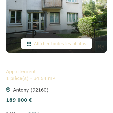
ALERTE
E-MAIL
CONTACT
Afficher toutes les photos
Appartement
1 pièce(s)
34.54 m²
Antony (92160)
189 000 €