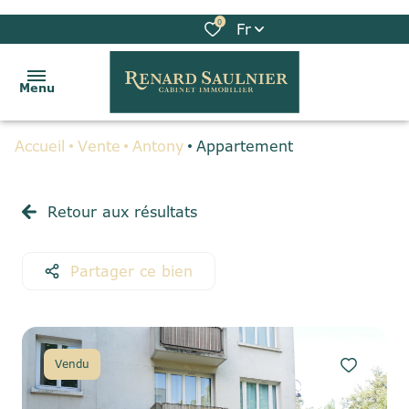
0
Fr
Menu
Accueil
Vente
Antony
Appartement
ACCUEIL
VENTES
Retour aux résultats
LOCATIONS
Partager ce bien
BIENS
VENDUS
GESTION
Vendu
LOCATIVE