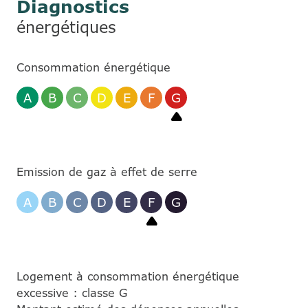
Diagnostics
énergétiques
Consommation énergétique
A
B
C
D
E
F
G
Emission de gaz à effet de serre
A
B
C
D
E
F
G
Logement à consommation énergétique
excessive : classe G