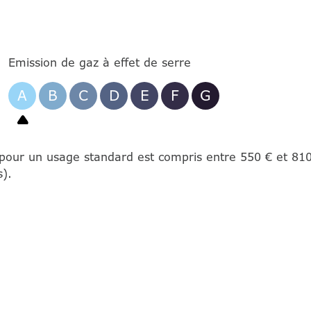
Emission de gaz à effet de serre
A
B
C
D
E
F
G
pour un usage standard est compris entre 550 € et 810 
).