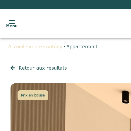
Menu
Accueil
Vente
Antony
Appartement
ACCUEIL
VENTES
Retour aux résultats
LOCATIONS
BIENS
Prix en baisse
VENDUS
GESTION
LOCATIVE