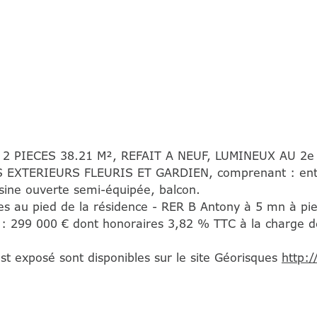
 2 PIECES 38.21 M², REFAIT A NEUF, LUMINEUX AU 
XTERIEURS FLEURIS ET GARDIEN, comprenant : entrée
isine ouverte semi-équipée, balcon.
es au pied de la résidence - RER B Antony à 5 mn à pi
x : 299 000 € dont honoraires 3,82 % TTC à la charge d
est exposé sont disponibles sur le site Géorisques
http: