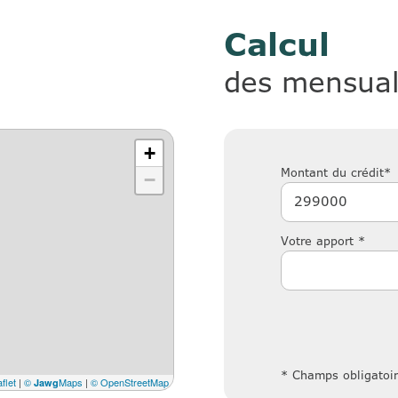
Calcul
des mensual
+
Montant du crédit*
−
Votre apport *
* Champs obligatoi
flet
|
©
Maps
|
© OpenStreetMap
Jawg