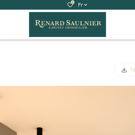
0
Fr
Té