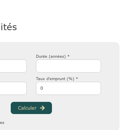
ités
Durée (années) *
Taux d'emprunt (%) *
Calculer
res