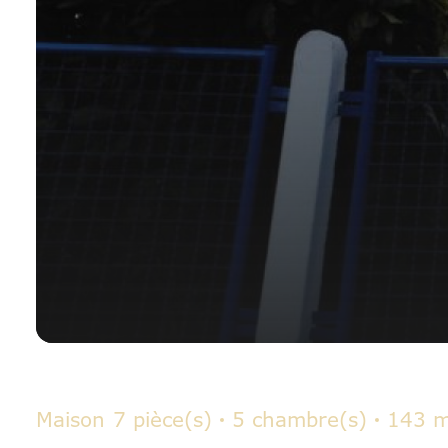
Maison
7 pièce(s)
5 chambre(s)
143 