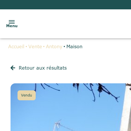
Menu
Accueil
Vente
Antony
Maison
ACCUEIL
VENTES
Retour aux résultats
LOCATIONS
BIENS
Vendu
VENDUS
GESTION
LOCATIVE