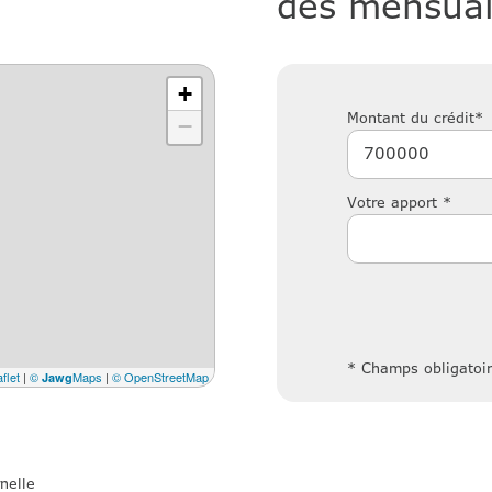
des mensual
+
Montant du crédit*
−
Votre apport *
* Champs obligatoi
flet
|
©
Maps
|
© OpenStreetMap
Jawg
nelle