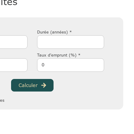
ités
Durée (années) *
Taux d'emprunt (%) *
Calculer
res