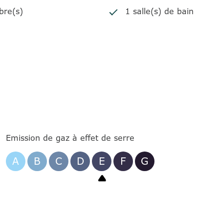
bre(s)
1 salle(s) de bain
Emission de gaz à effet de serre
A
B
C
D
E
F
G