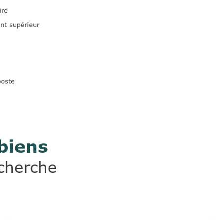
ire
nt supérieur
poste
biens
echerche