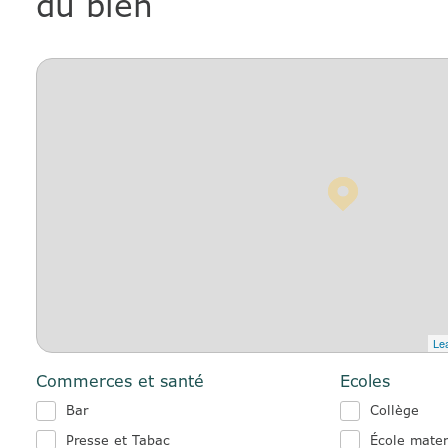
du bien
Lea
Commerces et santé
Ecoles
Bar
Collège
Presse et Tabac
École mater