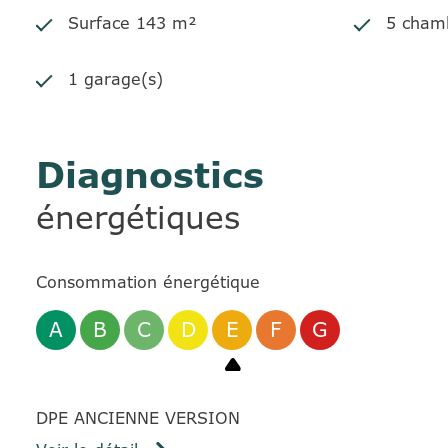
Surface 143 m²
5 cham
1 garage(s)
Diagnostics
énergétiques
Consommation énergétique
A
B
C
D
E
F
G
DPE ANCIENNE VERSION